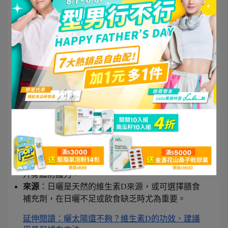
殖健康，對穩定睾酮水平、維持精力和情緒有益。
來源
：可透過鋅保健品或食用天然食物（如南瓜
籽、海鮮）來攝取，確保日常所需。
延伸閱讀：鋅的功效與攝取指南：增強免疫、促進
生殖健康和含鋅食物
延伸閱讀：南瓜籽功效總整理，什麼時候吃？食用
禁忌有哪些？有無副作用？
維生素D
作用
：維生素D有助於骨骼和免疫系統的健康，尤
其在更年期，維生素D補充能有助於骨骼強健並提
升身體防護力。
來源
：日曬是天然的維生素D來源，或可選擇膳食
補充劑，在日曬不足或飲食缺乏時尤為重要。
延伸閱讀：曬太陽還不夠？維生素D的功效、建議