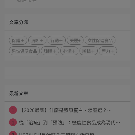
文章分類
保護＋
清晰＋
行動＋
美麗+
女性保健食品
男性保健食品
睡眠＋
心情＋
順暢＋
體力＋
最新文章
1
【2026最新】什麼是膠原蛋白、怎麼選？⋯
2
從「治療」到「預防」：機能性食品成為現代⋯
3
UC2/UC-II是什麼？二型膠原蛋白優⋯