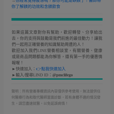
→
你經常覺得疲憊嗎？那你可能是缺鎂了！醫師帶
你了解鎂的功效和含鎂飲食
如果這篇文章對你有幫助，歡迎轉發、分享給出
去，你的支持與鼓勵是我們前進的最佳動力！讓我
們一起用正確營養的知識幫助周遭的人！
歡迎加入我們LINE營養相談室，有關營養、健康
或是商品問題都能為你解答，還有第一手的優惠情
報喔！
►快速加入：
👉點我快速加入
►輸入/搜尋LIND ID：
@pmclifego
聲明：所有營養專欄資訊內容僅供參考使用，無法提供任
何醫療行為和取代醫師當面診斷，若有身體不適的情況發
生，請您盡速就醫，以免延誤病情！