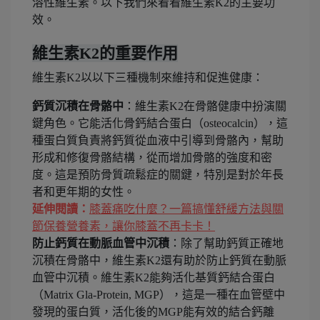
溶性維生素。以下我們來看看維生素K2的主要功
效。
維生素K2的重要作用
維生素K2以以下三種機制來維持和促進健康：
鈣質沉積在骨骼中
：維生素K2在骨骼健康中扮演關
鍵角色。它能活化骨鈣結合蛋白（osteocalcin），這
種蛋白質負責將鈣質從血液中引導到骨骼內，幫助
形成和修復骨骼結構，從而增加骨骼的強度和密
度。這是預防骨質疏鬆症的關鍵，特別是對於年長
者和更年期的女性。
延伸閱讀：
膝蓋痛吃什麼？一篇搞懂舒緩方法與關
節保養營養素，讓你膝蓋不再卡卡！
防止鈣質在動脈血管中沉積
：除了幫助鈣質正確地
沉積在骨骼中，維生素K2還有助於防止鈣質在動脈
血管中沉積。維生素K2能夠活化基質鈣結合蛋白
（Matrix Gla-Protein, MGP），這是一種在血管壁中
發現的蛋白質，活化後的MGP能有效的結合鈣離