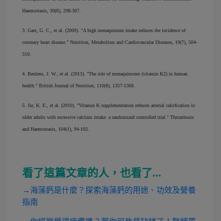
Haemostasis, 30(6), 298-307.
3. Gast, G. C., et al. (2009). "A high menaquinone intake reduces the incidence of
coronary heart disease." Nutrition, Metabolism and Cardiovascular Diseases, 19(7), 504-
510.
4. Beulens, J. W., et al. (2013). "The role of menaquinones (vitamin K2) in human
health." British Journal of Nutrition, 110(8), 1357-1368.
5. Jie, K. E., et al. (2010). "Vitamin K supplementation reduces arterial calcification in
older adults with excessive calcium intake: a randomized controlled trial." Thrombosis
and Haemostasis, 104(1), 94-102.
看了這篇文章的人，也看了...
→
海藻鈣是什麼？探索海藻鈣的用途、功效及營養
指南