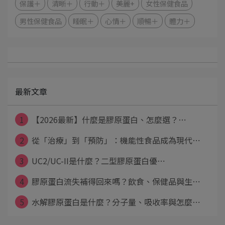
保護＋
清晰＋
行動＋
美麗+
女性保健食品
男性保健食品
睡眠＋
心情＋
順暢＋
體力＋
最新文章
1
【2026最新】什麼是膠原蛋白、怎麼選？⋯
2
從「治療」到「預防」：機能性食品成為現代⋯
3
UC2/UC-II是什麼？二型膠原蛋白優⋯
4
膠原蛋白流失補得回來嗎？飲食、保健品與生⋯
5
水解膠原蛋白是什麼？分子量、吸收率與怎麼⋯