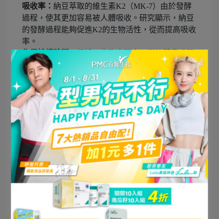
吸收率：
納豆萃取的維生素K2（MK-7）由於發酵
過程，使其更加容易被人體吸收。研究顯示，納豆
的發酵過程能夠促進K2的生物活性，從而提高吸收
率。
作用持續時間：
根據一些臨床研究，從波蘭鷹嘴豆
萃取的維生素K2的半衰期較長，這表示它在體內的
作用時間更久。因此，長期攝取波蘭鷹嘴豆K2補充
劑能夠提供更穩定的健康效果。
安全性考量
在安全性方面，兩者都被認為是安全的，但還是有
一些細微差異需要注意：
波蘭鷹嘴豆：
由於其植物來源，波蘭鷹嘴豆K2很少
引起過敏反應或其他副作用，適合大多數人群食
用。且波蘭鷹嘴豆經過相關科學研究證實，萃取的
K2成分非常純淨。
納豆：
納豆作為一種發酵食品，可能會引起某些對