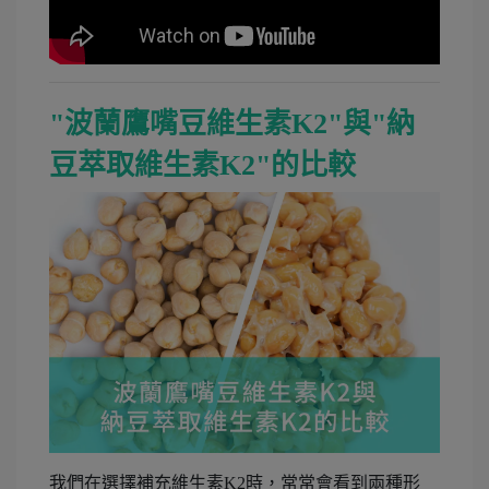
"波蘭鷹嘴豆維生素K2"與"納
豆萃取維生素K2"的比較
我們在選擇補充維生素K2時，常常會看到兩種形