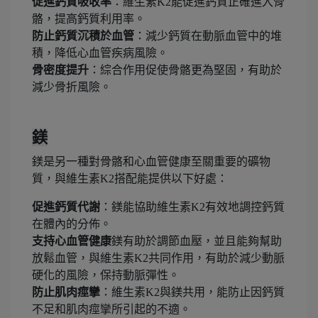
促進鈣質吸收率
：維生素K2能促進鈣質正確進入骨
骼，提高鈣質利用率。
防止鈣質沉積於血管
：減少鈣質在動脈血管中的堆
積，降低心血管疾病風險。
骨密度提升
：綜合作用促使骨骼更為堅固，有助於
減少骨折風險。
鎂
鎂是另一種對骨骼和心血管健康至關重要的礦物
質，與維生素K2搭配能提供以下好處：
促進鈣質代謝
：鎂能協助維生素K2有效地調控鈣質
在體內的分佈。
支持心血管健康
鎂有助於調節血壓，並且能夠幫助
放鬆血管，與維生素K2共同作用，有助於減少動脈
硬化的風險，保持動脈彈性。
防止肌肉痙攣
：維生素K2與鎂共用，能防止因鈣質
不足和肌肉痙攣所引起的不適。