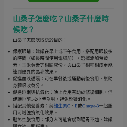
山桑子怎麼吃？山桑子什麼時
候吃？
山桑子怎麼吃取決於目的：
保護眼睛：建議在早上或下午食用，搭配用眼較多
的時間（如長時間使用電腦前），選擇添加葉黃
素、玉米黃素等相關成份，與山桑子相輔相成更能
達到優異的晶亮效果。
促進血液循環：可在早餐後或運動前後食用，幫助
身體吸收養分。
促進睡眠與抗氧化：晚上食用有助於修復細胞，但
建議睡前1-2小時食用，避免影響消化。
搭配其他營養素：與
維生素C
、
E
或
Omega-3
一起服
用可增強抗氧化效果。
避免空腹食用：部分人可能會感到腸胃不適，建議
與食物一起服用。