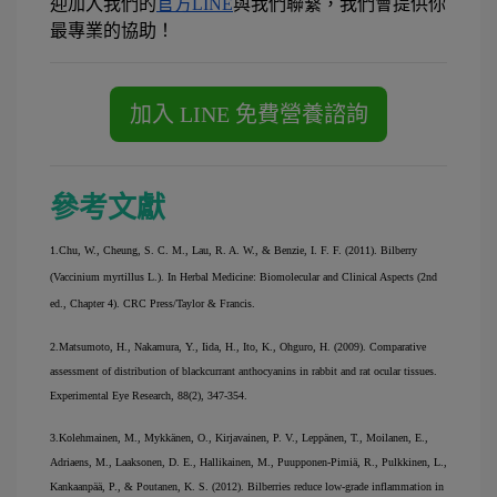
迎加入我們的
官方LINE
與我們聯繫，我們會提供你
最專業的協助！
參考文獻
1.
Chu, W., Cheung, S. C. M., Lau, R. A. W., & Benzie, I. F. F. (2011). Bilberry 
(Vaccinium myrtillus L.). In Herbal Medicine: Biomolecular and Clinical Aspects (2nd 
ed., Chapter 4). CRC Press/Taylor & Francis.
2.
Matsumoto, H., Nakamura, Y., Iida, H., Ito, K., Ohguro, H. (2009). Comparative 
assessment of distribution of blackcurrant anthocyanins in rabbit and rat ocular tissues. 
Experimental Eye Research, 88(2), 347-354.
3.
Kolehmainen, M., Mykkänen, O., Kirjavainen, P. V., Leppänen, T., Moilanen, E., 
Adriaens, M., Laaksonen, D. E., Hallikainen, M., Puupponen-Pimiä, R., Pulkkinen, L., 
Kankaanpää, P., & Poutanen, K. S. (2012). Bilberries reduce low-grade inflammation in 