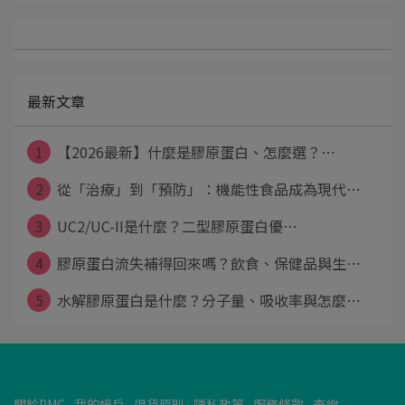
最新文章
1
【2026最新】什麼是膠原蛋白、怎麼選？⋯
2
從「治療」到「預防」：機能性食品成為現代⋯
3
UC2/UC-II是什麼？二型膠原蛋白優⋯
4
膠原蛋白流失補得回來嗎？飲食、保健品與生⋯
5
水解膠原蛋白是什麼？分子量、吸收率與怎麼⋯
關於PMC
我的帳戶
退貨原則
隱私政策
服務條款
查詢