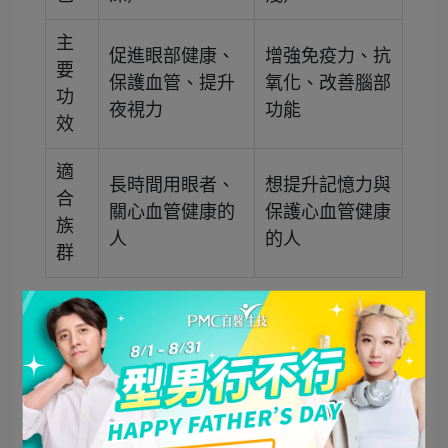
主
促進眼部健康、
增強免疫力、抗
要
保護血管、提升
氧化、改善腦部
功
夜視力
功能
效
適
長時間用眼者、
想提升記憶力與
合
關心血管健康的
保護心血管健康
族
人
的人
群
*山桑子的花青素含量比藍莓更高，因此對眼睛保
護和微血管健康的作用更強。
山桑子蔓越莓分別