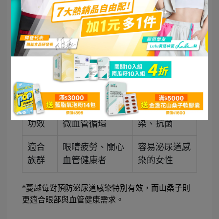
蔓越莓
比較
山桑子
（Cranberry
項目
（Bilberry）
）
花青
素含
高
適中
量
主要
保護眼睛、改善
預防泌尿道感
功效
微血管循環
染、抗菌
適合
眼睛疲勞、關心
容易泌尿道感
族群
血管健康者
染的女性
*蔓越莓對預防泌尿道感染特別有效，而山桑子則
更適合眼部與血管健康需求。