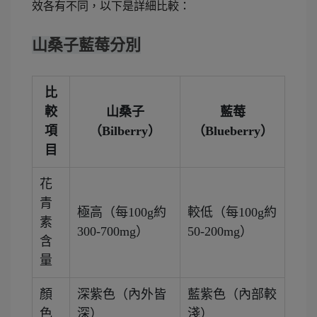
效各有不同，以下是詳細比較：
山桑子藍莓分別
比
較
山桑子
藍莓
項
（Bilberry）
（Blueberry）
目
花
青
極高（每100g約
較低（每100g約
素
300-700mg）
50-200mg）
含
量
顏
深紫色（內外皆
藍紫色（內部較
色
深）
淺）