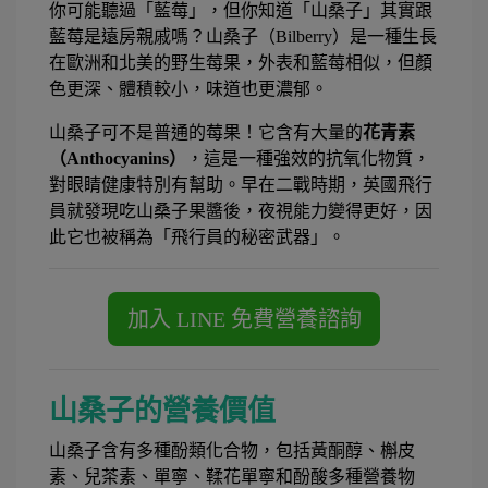
你可能聽過「藍莓」，但你知道「山桑子」其實跟
藍莓是遠房親戚嗎？山桑子（Bilberry）是一種生長
在歐洲和北美的野生莓果，外表和藍莓相似，但顏
色更深、體積較小，味道也更濃郁。
山桑子可不是普通的莓果！它含有大量的
花青素
（Anthocyanins）
，這是一種強效的抗氧化物質，
對眼睛健康特別有幫助。早在二戰時期，英國飛行
員就發現吃山桑子果醬後，夜視能力變得更好，因
此它也被稱為「飛行員的秘密武器」。
山桑子的營養價值
山桑子含有多種酚類化合物，包括黃酮醇、槲皮
素、兒茶素、單寧、鞣花單寧和酚酸多種營養物