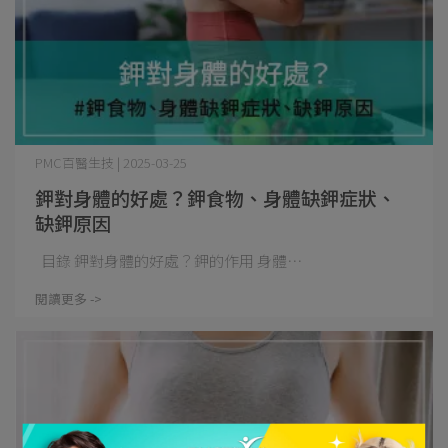
PMC百醫生技 | 2025-03-25
鉀對身體的好處？鉀食物、身體缺鉀症狀、
缺鉀原因
目錄 鉀對身體的好處？鉀的作用 身體⋯
閱讀更多 ->