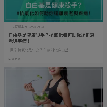
PMC百醫生技 | 2025-03-25
自由基是健康殺手？抗氧化如何助你遠離衰
老與疾病！
目錄 抗氧化是什麼？ 什麼叫做自由基⋯
閱讀更多 ->