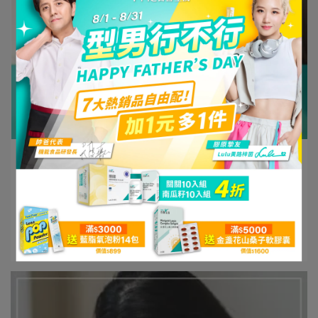
PMC百醫生技 | 2025-05-04
喝的保養：水滴膠原胜肽飲，打造由內而外
的水嫩光采！
目錄 什麼是水滴膠原胜肽飲？一口喝下保養力⋯
閱讀更多 ->