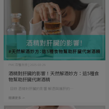
PMC百醫生技 | 2025-03-26
酒精對肝臟的影響！天然解酒妙方：這5種食
物幫助肝臟代謝酒精
目錄 酒精對肝臟的影響 解酒與護肝的⋯
閱讀更多 ->