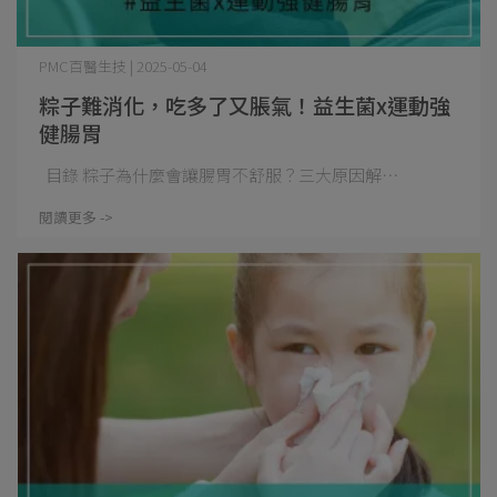
PMC百醫生技 | 2025-05-04
粽子難消化，吃多了又脹氣！益生菌x運動強
健腸胃
目錄 粽子為什麼會讓腸胃不舒服？三大原因解⋯
閱讀更多 ->