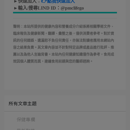
►快速加入：
👉點我快速加入
►輸入/搜尋LIND ID：
@pmclifego
聲明：本站所提供的健康內容和營養成分介紹係將相關學術文件、
臨床報告及健康新聞，翻譯、彙整之後，僅供消費者參考。對於資
訊的任何錯誤、遺漏恕不負任何責任，亦無法對讀者應用本網站內
容之結果負責。其文章內容並不針對特定品牌或產品進行批評、推
薦以及為他人言論背書。本站內任何健康知識僅作為參考，食用成
效因個人體質而異，建議食用前請與您的醫師諮詢。
所有文章主題
保健專欄