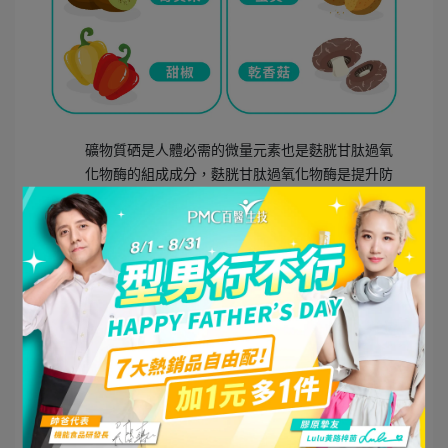
礦物質硒是人體必需的微量元素也是麩胱甘肽過氧
化物酶的組成成分，麩胱甘肽過氧化物酶是提升防
護力的酵素系統。
維生素D被稱為陽光維生素，全世界人口約6-7 成有
維生素D不足的狀況，而體內充足的維生素D能幫助
人健康維持。
維生素C具抗氧化作用，為人體建立最關鍵的防線，
不過現代人生活忙碌，經常忽略飲食要均衡，所以
不少人都出現維生素C過低的現象，在食安風暴的期
間，更要留意多攝取富含維生素C的食物來增強保護
力。
看了這篇文章的人，也看了...