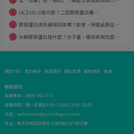
2
從「治療」到「預防」：機能性食品成為現代⋯
3
UC2/UC-II是什麼？二型膠原蛋白優⋯
4
膠原蛋白流失補得回來嗎？飲食、保健品與生⋯
5
水解膠原蛋白是什麼？分子量、吸收率與怎麼⋯
關於PMC
我的帳戶
退貨原則
隱私政策
服務條款
查詢
聯絡資訊
客服專線：0800-060-777
客服時間：週一至週五9:00~12:00/13:00~18:00
信箱：webmaster@pmclifego.com.tw
地址：新北市新莊區新北大道四段187號15樓