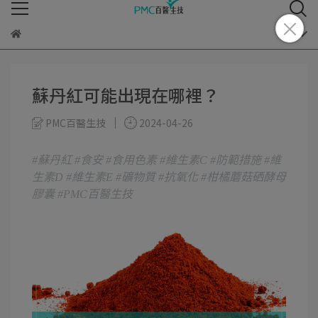
蘇丹紅可能出現在哪裡？
PMC百醫生技
2024-04-26
#蘇丹紅 #食安 #食用色素 #維生素C #防範措施 #維
生素D #維生素E #礦物質 #抗氧化 #柑橘蘑菇硒酵母
膠囊 #PMC百醫生技