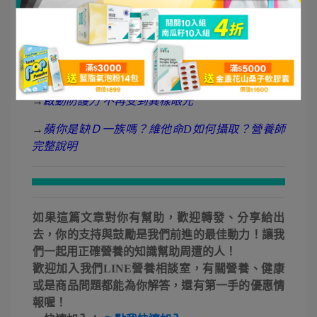
→
每日該攝取多少硒？各年齡每日攝取量圖解！
→
關注度大提升的『硒』有營養素！缺硒？如何補
充？
→
啟動防護力 不再受到異樣眼光
→
蘋你是缺Ｄ一族嗎？維他命D如何攝取？營養師
完整說明
如果這篇文章對你有幫助，歡迎轉發、分享給出
去，你的支持與鼓勵是我們前進的最佳動力！讓我
們一起用正確營養的知識幫助周遭的人！
歡迎加入我們LINE營養相談室，有關營養、健康
或是商品問題都能為你解答，還有第一手的優惠情
報喔！