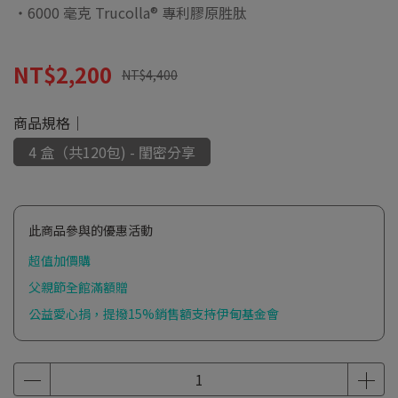
‧6000 毫克 Trucolla® 專利膠原胜肽
NT$2,200
NT$4,400
商品規格｜
4 盒（共120包) - 閨密分享
此商品參與的優惠活動
超值加價購
父親節全館滿額贈
公益愛心捐，提撥15%銷售額支持伊甸基金會