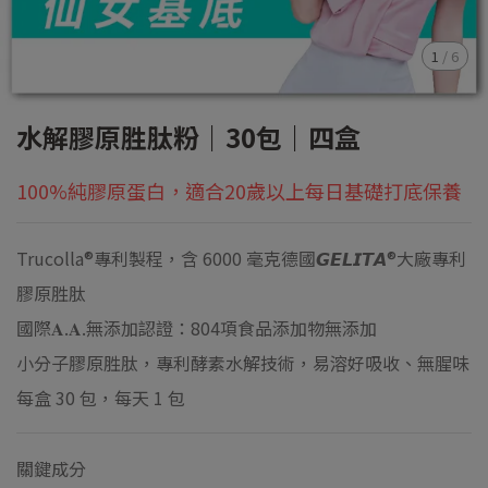
1
/
6
水解膠原胜肽粉｜30包｜四盒
100%純膠原蛋白，適合20歲以上每日基礎打底保養
Trucolla®專利製程，含 6000 毫克德國𝙂𝙀𝙇𝙄𝙏𝘼®大廠專利
膠原胜肽
國際𝐀.𝐀.無添加認證：804項食品添加物無添加
小分子膠原胜肽，專利酵素水解技術，易溶好吸收、無腥味
每盒 30 包，每天 1 包
關鍵成分