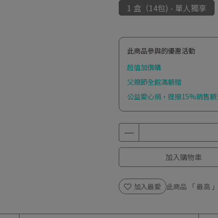
1 盒（14包) - 單人獨享
此商品參與的優惠活動
超值加價購
父親節全館滿額贈
公益愛心捐，提撥15%銷售
加入購物車
加入最愛
此商品 「 最高