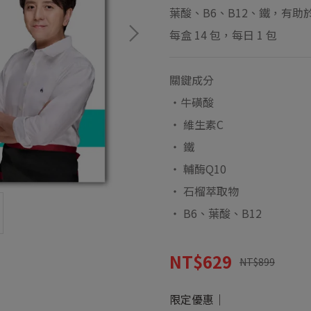
葉酸、B6、B12、鐵，有
每盒 14 包，每日 1 包
關鍵成分
‧牛磺酸
‧ 維生素C
‧ 鐵
‧ 輔酶Q10
‧ 石榴萃取物
‧ B6、葉酸、B12
NT$629
NT$899
限定優惠｜