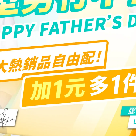

膠囊
囊