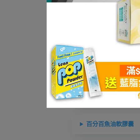
蕎麥D3+C+硒膠囊
酪蛋白胜肽海藻鈣複
GSH類黃酮C錠
酵母β-葡聚醣膠囊
百分百魚油軟膠囊