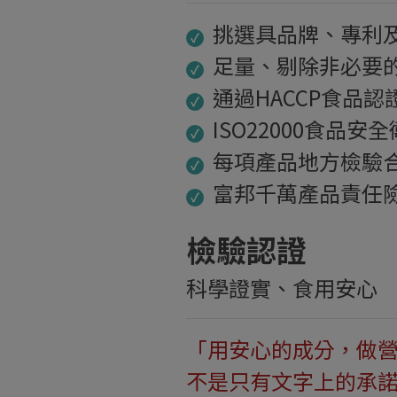
挑選具品牌、專利
✓
足量、剔除非必要
✓
通過HACCP食品認
✓
ISO22000食品
✓
每項產品地方檢驗
✓
富邦千萬產品責任
✓
檢驗認證
科學證實、食用安心
「用安心的成分，做
不是只有文字上的承