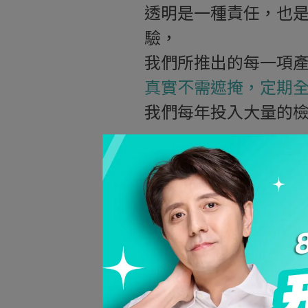
透明是一種責任，也
驗，
我們所推出的每一項
真實不需遮掩，定期
我們每年投入大量的
水滴膠原胜肽飲
水解膠原胜肽粉
關關膠原胜肽粉