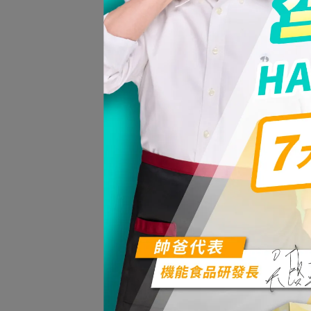
機能粉漿蛋餅😋 😋 
狐尾栗馬尾草軟膠囊
琉璃黑醋栗籽油束漾
黑麥南瓜籽錠
紅花籽CLA束漾膠