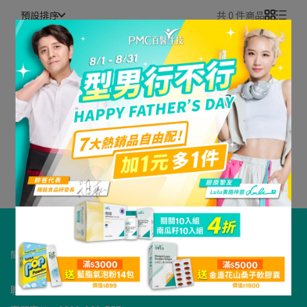
預設排序
共 0 件商品
很抱歉，無商品符合篩選條件
請重新輸入篩選
關於PMC
我的帳戶
退貨原則
隱私政策
服務條款
查詢
聯絡資訊