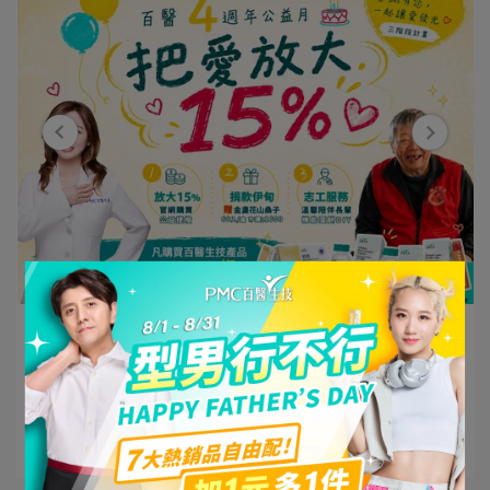
百醫生技 | 2026-07-06
百醫生技四週年公益月，攜手伊甸把愛放大
1⋯
閱讀更多 ->